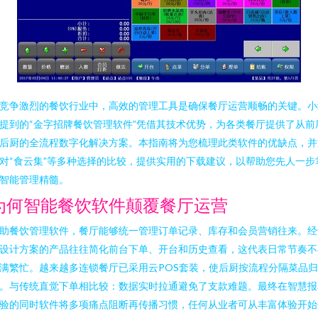
竞争激烈的餐饮行业中，高效的管理工具是确保餐厅运营顺畅的关键。小
提到的“金字招牌餐饮管理软件”凭借其技术优势，为各类餐厅提供了从前
后厨的全流程数字化解决方案。本指南将为您梳理此类软件的优缺点，并
对“食云集”等多种选择的比较，提供实用的下载建议，以帮助您先人一步
智能管理精髓。
为何智能餐饮软件颠覆餐厅运营
助餐饮管理软件，餐厅能够统一管理订单记录、库存和会员营销往来。经
设计方案的产品往往简化前台下单、开台和历史查看，这代表日常节奏不
满繁忙。越来越多连锁餐厅已采用云POS套装，使后厨按流程分隔菜品归
。与传统直觉下单相比较：数据实时拉通避免了支款难题。最终在智慧报
验的同时软件将多项痛点阻断再传播习惯，任何从业者可从丰富体验开始